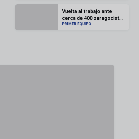
abonados
Vuelta al trabajo ante
cerca de 400 zaragocistas
PRIMER EQUIPO
en la Ciudad Deportiva