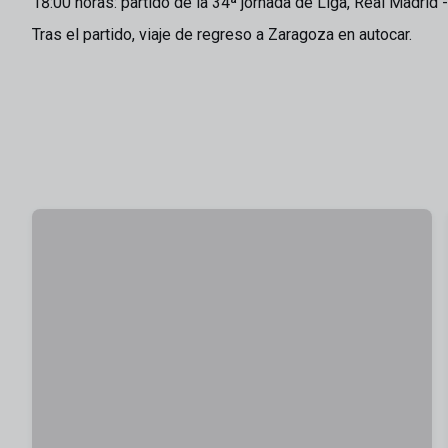
18:00 horas: partido de la 34ª jornada de Liga, Real Madrid 
Tras el partido, viaje de regreso a Zaragoza en autocar.