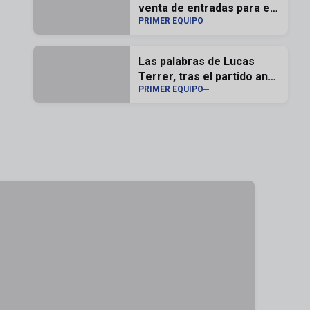
venta de entradas para el
PRIMER EQUIPO
Memorial Carlos Lapetra
Las palabras de Lucas
Terrer, tras el partido ante
PRIMER EQUIPO
el Andorra