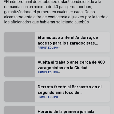
*El número final de autobuses estará condicionado a la
demanda con un mínimo de 40 pasajeros por bus,
garantizándose el primero en cualquier caso. De no
alcanzarse esta cifra se contactaría el jueves por la tarde a
los aficionados que hubieran solicitado autobús.
El amistoso ante el Andorra, de
acceso para los zaragocistas
abonados
PRIMER EQUIPO
Vuelta al trabajo ante cerca de 400
zaragocistas en la Ciudad
Deportiva
PRIMER EQUIPO
Derrota frente al Barbastro en el
segundo amistoso de
pretemporada (1-2)
PRIMER EQUIPO
Horario de la primera jornada