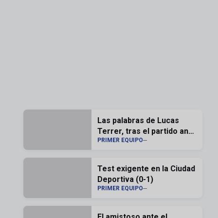
Las palabras de Lucas
Terrer, tras el partido ante
PRIMER EQUIPO
el Andorra
Test exigente en la Ciudad
Deportiva (0-1)
PRIMER EQUIPO
El amistoso ante el