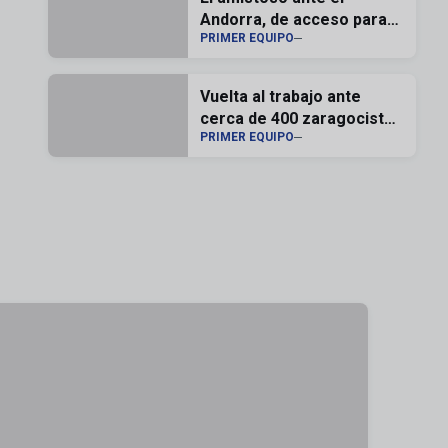
Andorra, de acceso para
PRIMER EQUIPO
los zaragocistas
abonados
Vuelta al trabajo ante
cerca de 400 zaragocistas
PRIMER EQUIPO
en la Ciudad Deportiva