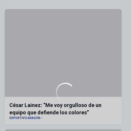
César Lainez: “Me voy orgulloso de un
equipo que defiende los colores”
DEPORTIVO ARAGÓN