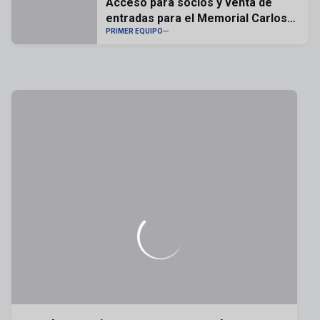
Acceso para socios y venta de
entradas para el Memorial Carlos
Lapetra
PRIMER EQUIPO