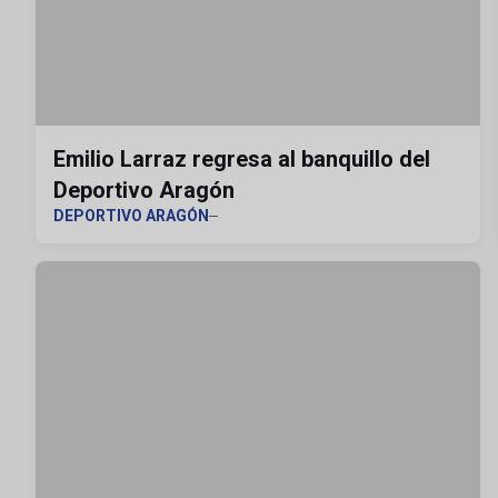
Emilio Larraz regresa al banquillo del
Deportivo Aragón
DEPORTIVO ARAGÓN