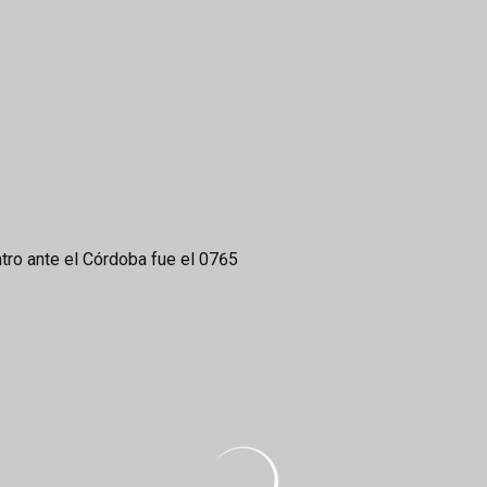
tro ante el Córdoba fue el 0765