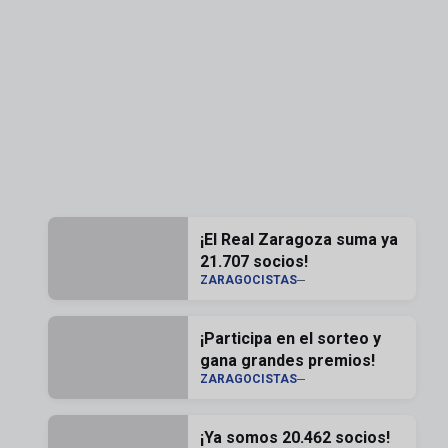
¡El Real Zaragoza suma ya
21.707 socios!
ZARAGOCISTAS
¡Participa en el sorteo y
gana grandes premios!
ZARAGOCISTAS
¡Ya somos 20.462 socios!