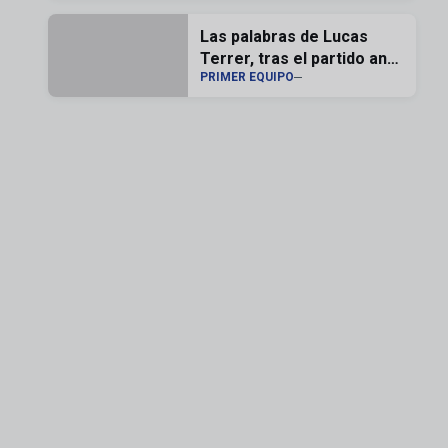
Las palabras de Lucas
Terrer, tras el partido ante
PRIMER EQUIPO
el Andorra