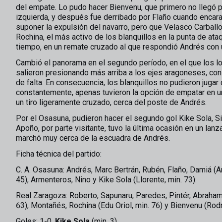
del empate. Lo pudo hacer Bienvenu, que primero no llegó p
izquierda, y después fue derribado por Flaño cuando encara
suponer la expulsión del navarro, pero que Velasco Carbal
Rochina, el más activo de los blanquillos en la punta de ata
tiempo, en un remate cruzado al que respondió Andrés con 
Cambió el panorama en el segundo período, en el que los l
salieron presionando más arriba a los ejes aragoneses, con
de falta. En consecuencia, los blanquillos no pudieron jugar
constantemente, apenas tuvieron la opción de empatar en un
un tiro ligeramente cruzado, cerca del poste de Andrés.
Por el Osasuna, pudieron hacer el segundo gol Kike Sola, Si
Apoño, por parte visitante, tuvo la última ocasión en un lan
marchó muy cerca de la escuadra de Andrés.
Ficha técnica del partido:
C. A. Osasuna: Andrés, Marc Bertrán, Rubén, Flaño, Damiá (Arri
45), Armenteros, Nino y Kike Sola (Llorente, min. 73).
Real Zaragoza: Roberto, Sapunaru, Paredes, Pintér, Abraham
63), Montañés, Rochina (Edu Oriol, min. 76) y Bienvenu (Rodri
Goles: 1-0,
Kike Sola
(min. 3).