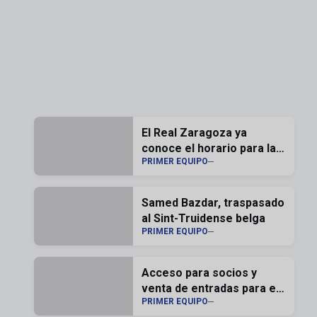
El Real Zaragoza ya
conoce el horario para la
PRIMER EQUIPO
segunda jornada de liga
Samed Bazdar, traspasado
al Sint-Truidense belga
PRIMER EQUIPO
Acceso para socios y
venta de entradas para el
PRIMER EQUIPO
Memorial Carlos Lapetra