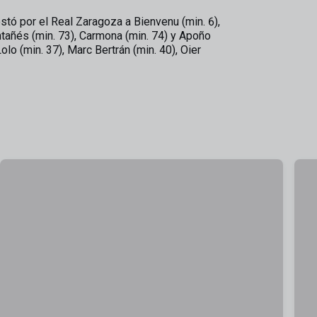
stó por el Real Zaragoza a Bienvenu (min. 6),
ntañés (min. 73), Carmona (min. 74) y Apoño
Lolo (min. 37), Marc Bertrán (min. 40), Oier