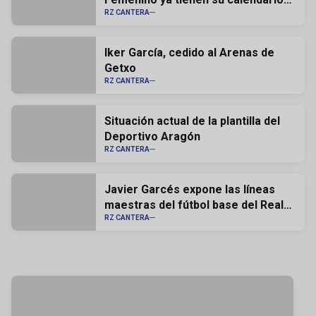
confirmado
RZ CANTERA
Iker García, cedido al Arenas de
Getxo
RZ CANTERA
Situación actual de la plantilla del
Deportivo Aragón
RZ CANTERA
Javier Garcés expone las líneas
maestras del fútbol base del Real
Zaragoza
RZ CANTERA