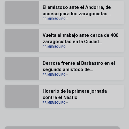
El amistoso ante el Andorra, de
acceso para los zaragocistas
abonados
PRIMER EQUIPO
Vuelta al trabajo ante cerca de 400
zaragocistas en la Ciudad
Deportiva
PRIMER EQUIPO
Derrota frente al Barbastro en el
segundo amistoso de
pretemporada (1-2)
PRIMER EQUIPO
Horario de la primera jornada
contra el Nástic
PRIMER EQUIPO