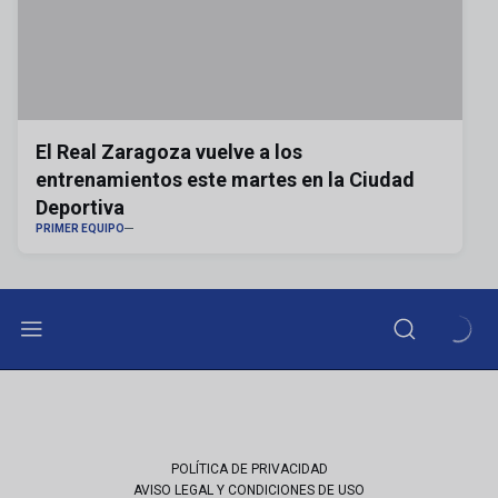
El Real Zaragoza vuelve a los
entrenamientos este martes en la Ciudad
Deportiva
PRIMER EQUIPO
POLÍTICA DE PRIVACIDAD
AVISO LEGAL Y CONDICIONES DE USO