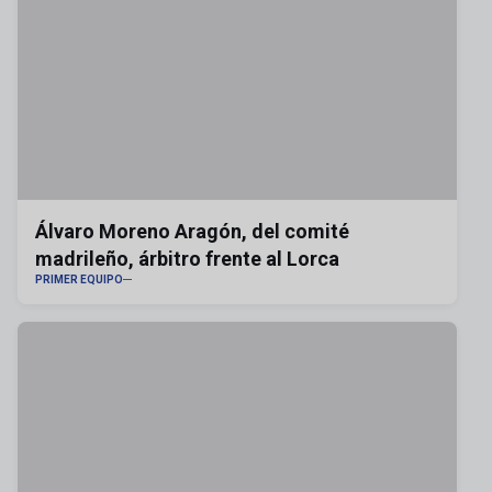
Álvaro Moreno Aragón, del comité
madrileño, árbitro frente al Lorca
PRIMER EQUIPO