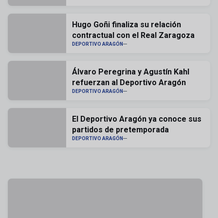
Hugo Goñi finaliza su relación
contractual con el Real Zaragoza
DEPORTIVO ARAGÓN
Álvaro Peregrina y Agustín Kahl
refuerzan al Deportivo Aragón
DEPORTIVO ARAGÓN
El Deportivo Aragón ya conoce sus
partidos de pretemporada
DEPORTIVO ARAGÓN