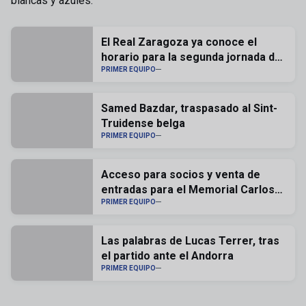
blancas y azules.
El Real Zaragoza ya conoce el
horario para la segunda jornada de
liga
PRIMER EQUIPO
Samed Bazdar, traspasado al Sint-
Truidense belga
PRIMER EQUIPO
Acceso para socios y venta de
entradas para el Memorial Carlos
Lapetra
PRIMER EQUIPO
Las palabras de Lucas Terrer, tras
el partido ante el Andorra
PRIMER EQUIPO