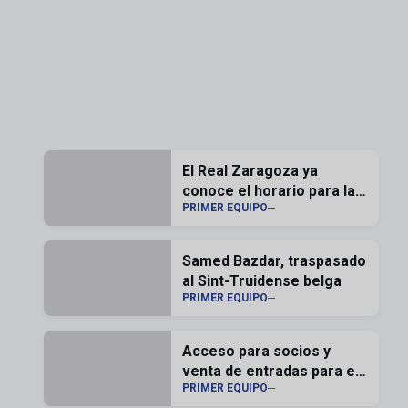
El Real Zaragoza ya
conoce el horario para la
PRIMER EQUIPO
segunda jornada de liga
Samed Bazdar, traspasado
al Sint-Truidense belga
PRIMER EQUIPO
Acceso para socios y
venta de entradas para el
PRIMER EQUIPO
Memorial Carlos Lapetra