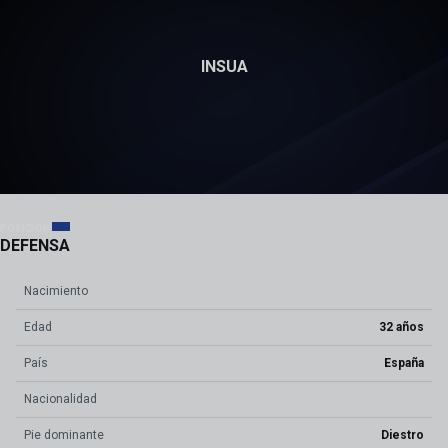
INSUA
4
POSICIÓN
DEFENSA
Nacimiento
Edad
32 años
País
España
Nacionalidad
Pie dominante
Diestro