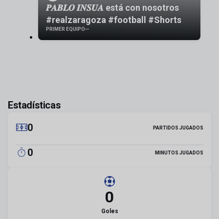
𝑷𝑨𝑩𝑳𝑶 𝑰𝑵𝑺𝑼𝑨 está con nosotros
#realzaragoza #football #Shorts
PRIMER EQUIPO
Estadísticas
0
PARTIDOS JUGADOS
0
MINUTOS JUGADOS
0
Goles