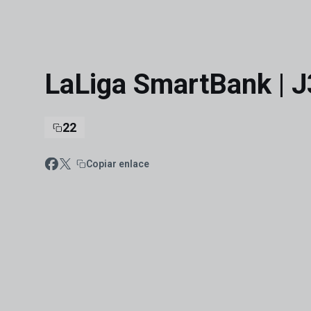
Skip to main content
LaLiga SmartBank | J
22
Copiar enlace